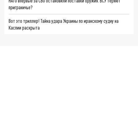
НАТО впервые за СВО остановили поставки оружия. ВСУ теряют
приграничье?
Вот это триллер! Тайна удара Украины по иранскому судну на
Каспии раскрыта