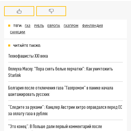
ТЕГИ:
ГАЗ
РУБЛЬ
ЕВРОПА
ГАЗПРОМ
ФИНЛЯНДИЯ
САНКЦИИ
ЧИТАЙТЕ ТАКЖЕ:
Технофашисты XXI века
Оплеуха Маску. "Пора снять белые перчатки": Как уничтожить
Starlink
Болгария после отключения газа “Газпромом” в панике начала
шантажировать русских
“Следите за руками”: Канцлер Австрии хитро оправдался перед ЕС
за оплату газа в рублях
“Это конец”. В Польше дали первый комментарий после