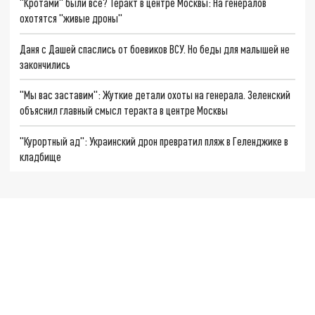
"Кротами" были все? Теракт в центре Москвы: На генералов
охотятся "живые дроны"
Даня с Дашей спаслись от боевиков ВСУ. Но беды для малышей не
закончились
"Мы вас заставим": Жуткие детали охоты на генерала. Зеленский
объяснил главный смысл теракта в центре Москвы
"Курортный ад": Украинский дрон превратил пляж в Геленджике в
кладбище