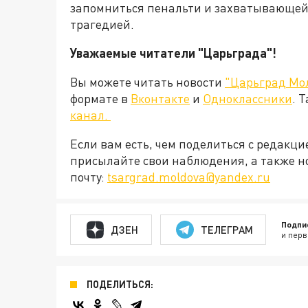
запомниться пенальти и захватывающей 
трагедией.
Уважаемые читатели "Царьграда"!
Вы можете читать новости
"Царьград Мо
формате в
Вконтакте
и
Одноклассники
. 
канал.
Если вам есть, чем поделиться с редакц
присылайте свои наблюдения, а также н
почту:
tsargrad.moldova@yandex.ru
Подпи
ДЗЕН
ТЕЛЕГРАМ
и перв
ПОДЕЛИТЬСЯ: