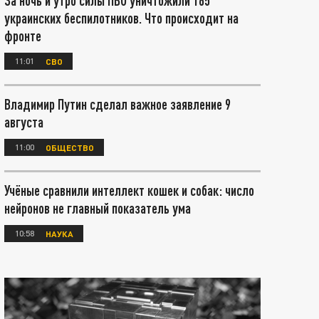
За ночь и утро силы ПВО уничтожили 165
украинских беспилотников. Что происходит на
фронте
11:01
СВО
Владимир Путин сделал важное заявление 9
августа
11:00
ОБЩЕСТВО
Учёные сравнили интеллект кошек и собак: число
нейронов не главный показатель ума
10:58
НАУКА