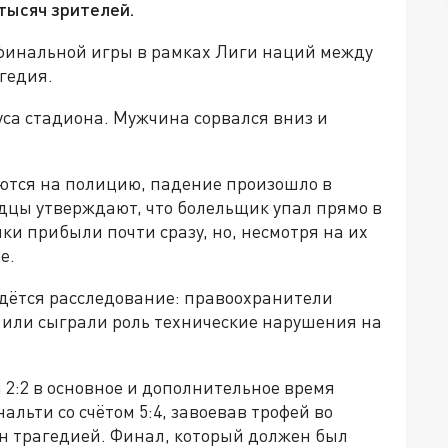
 тысяч зрителей.
 финальной игры в рамках Лиги наций между
гедия.
уса стадиона. Мужчина сорвался вниз и
ются на полицию, падение произошло в
дцы утверждают, что болельщик упал прямо в
ки прибыли почти сразу, но, несмотря на их
е.
едётся расследование: правоохранители
 или сыграли роль технические нарушения на
 2:2 в основное и дополнительное время
льти со счётом 5:4, завоевав трофей во
ён трагедией. Финал, который должен был