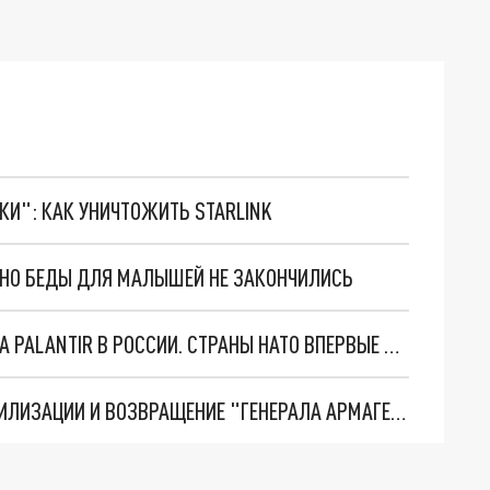
ТКИ": КАК УНИЧТОЖИТЬ STARLINK
. НО БЕДЫ ДЛЯ МАЛЫШЕЙ НЕ ЗАКОНЧИЛИСЬ
"ОЧЕНЬ ПЛОХИЕ НОВОСТИ": БОЛЬШАЯ ОШИБКА PALANTIR В РОССИИ. СТРАНЫ НАТО ВПЕРВЫЕ ЗА СВО ОСТАНОВИЛИ ПОСТАВКИ ОРУЖИЯ. ВСУ ТЕРЯЮТ ПРИГРАНИЧЬЕ?
ТРИ ГЛАВНЫХ ИНСАЙДА ОБ СВО. ОТМЕНА МОБИЛИЗАЦИИ И ВОЗВРАЩЕНИЕ "ГЕНЕРАЛА АРМАГЕДДОНА"? ОТЛИЧНЫЕ НОВОСТИ, КОТОРЫЕ ЖДАЛИ ВСЕ