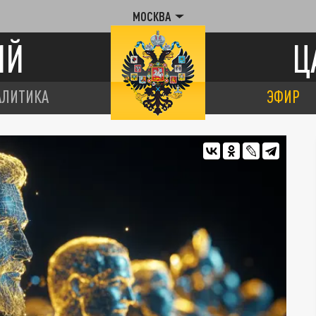
МОСКВА
ИЙ
Ц
АЛИТИКА
ЭФИР