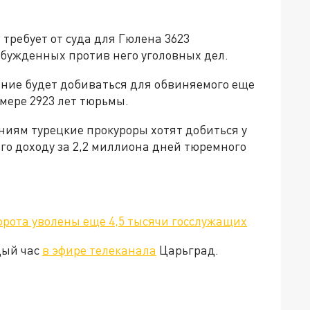
требует от суда для Гюлена 3623
збужденных против него уголовных дел.
ение будет добиваться для обвиняемого еще
мере 2923 лет тюрьмы.
иям турецкие прокуроры хотят добиться у
го доходу за 2,2 миллиона дней тюремного
орота уволены еще 4,5 тысячи госслужащих
дый час
в эфире телеканала
Царьград.