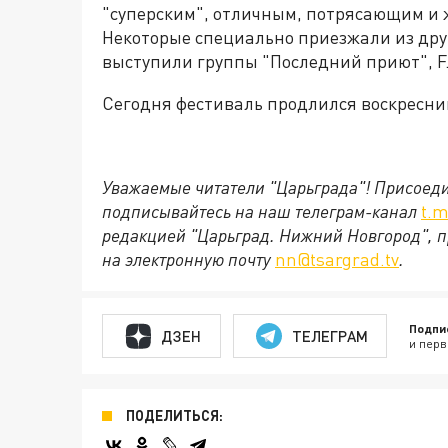
"суперским", отличным, потрясающим и 
Некоторые специально приезжали из друг
выступили группы "Последний приют", F.P
Сегодня фестиваль продлился воскресник
Уважаемые читатели "Царьграда"!
Присоеди
подписывайтесь на наш телеграм-канал
t.m
редакцией "Царьград. Нижний Новгород", п
на электронную почту
nn@tsargrad.tv
.
Подпи
ДЗЕН
ТЕЛЕГРАМ
и перв
ПОДЕЛИТЬСЯ: