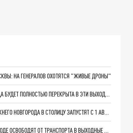
ОСКВЫ: НА ГЕНЕРАЛОВ ОХОТЯТСЯ "ЖИВЫЕ ДРОНЫ"
ЦЕНТРАЛЬНАЯ ПЛОЩАДЬ НИЖНЕГО НОВГОРОДА БУДЕТ ПОЛНОСТЬЮ ПЕРЕКРЫТА В ЭТИ ВЫХОДНЫЕ ИЗ-ЗА РОК-ФЕСТИВАЛЯ
ДОПОЛНИТЕЛЬНЫЙ РЕЙС "ЛАСТОЧКИ" ИЗ НИЖНЕГО НОВГОРОДА В СТОЛИЦУ ЗАПУСТЯТ С 1 АВГУСТА
УЛИЦУ РОЖДЕСТВЕНСКУЮ В НИЖНЕМ НОВГОРОДЕ ОСВОБОДЯТ ОТ ТРАНСПОРТА В ВЫХОДНЫЕ ИЗ-ЗА ГАСТРОФЕСТИВАЛЯ