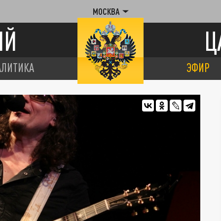
МОСКВА
ИЙ
Ц
АЛИТИКА
ЭФИР