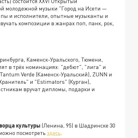
асть) состоится XXVI Открытый
й молодежной музыки "Город на Исети —
ппы и исполнители, опытные музыканты и
вучать композиции в жанрах поп, панк, рок,
еринбурга, Каменск-Уральского, Тюмени,
т в трёх номинациях: "дебют", "лига" и
Tantum Verde (Каменск-Уральский), ZUNN и
Хранитель" и "Estimators" (Курган),
астникам вручат дипломы, подарки и
ворца культуры
(Ленина, 95) в Шадринске 30
 можно посмотреть
здесь
.