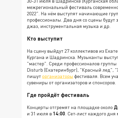
30-31 июля в Шадринске (Курганская обл
межрегиональный фестиваль современно
2022". На нём выступят начинающие гру
профессионалы. Два дня со сцены будут з
джаз, инструментальная музыка и др.
Кто выступит
На сцену выйдут 27 коллективов из Екат
Кургана и Шадринска. Музыканты выступя
"мастер". Среди профессионалов группы 
Disturb (Екатеринбург), "Красный лед", "
пишут
организаторы
фестиваля. Всем уч
сувениры от организаторов и спонсоров.
Где пройдёт фестиваль
Концерты отгремят на площадке около
Д
и 31 июля в
14:00
. Сет-лист каждого дня