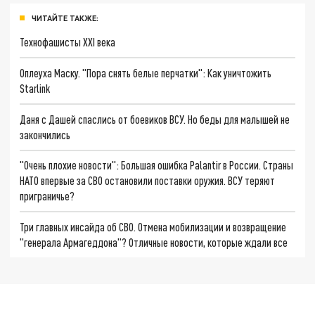
ЧИТАЙТЕ ТАКЖЕ:
Технофашисты XXI века
Оплеуха Маску. "Пора снять белые перчатки": Как уничтожить
Starlink
Даня с Дашей спаслись от боевиков ВСУ. Но беды для малышей не
закончились
"Очень плохие новости": Большая ошибка Palantir в России. Страны
НАТО впервые за СВО остановили поставки оружия. ВСУ теряют
приграничье?
Три главных инсайда об СВО. Отмена мобилизации и возвращение
"генерала Армагеддона"? Отличные новости, которые ждали все