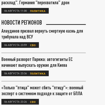
расклад". Германия "перехватила" дрон
06 АВГУСТА 11:00
ПОЛИТИКА
НОВОСТИ РЕГИОНОВ
Алаудинов призвал вернуть смертную казнь для
трибунала над ВСУ
06 АВГУСТА 23:59
СВО
Военный разворот Парижа: автогиганты ЕС
начинают выпускать оружие для Киева
06 АВГУСТА 23:36
ПОЛИТИКА
«Только "птица" может сбить "птицу"»: военный
эксперт о системном подходе к защите от БПЛА
06 АВГУСТА 23:26
СВО