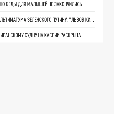
. НО БЕДЫ ДЛЯ МАЛЫШЕЙ НЕ ЗАКОНЧИЛИСЬ
НОВОЕ МАСШТАБНЕЙШЕЕ НАСТУПЛЕНИЕ. ТРИ УЛЬТИМАТУМА ЗЕЛЕНСКОГО ПУТИНУ. "ЛЬВОВ КИМА" ПОСТАВЯТ НА ПВО? ГЛОБАЛЬНЫЙ ПРОРЫВ ПОД ЗАПОРОЖЬЕМ
О ИРАНСКОМУ СУДНУ НА КАСПИИ РАСКРЫТА