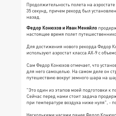
Продолжительность полета на аэростате 
35 секунд, причем рекорд был установлен
назад.
Федор Конюхов и Иван Меняйло
продержа
настоящее время полет путешественник
Для достижения нового рекорда Федор К
используют аэростат класса AX-9 с объем
Сам Федор Конюхов отмечает, что устано
для него самоцелью. На самом деле он с
путешествию вокруг земного шара на ша
"Это один из этапов моей подготовки к 
Сейчас перед нами стоит задача продерж
при температуре воздуха ниже нуля", - 
Несколькими часами ранее Федор Конюх