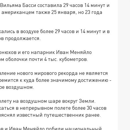
Вильяма Басси составила 29 часов 14 минут и
 американцем также 25 января, но 23 года
лись в воздухе более 29 часов и 14 минут и в
ов продолжается.
онюхов и его напарник Иван Меняйло
ом оболочки почти 4 тыс. кубометров.
вление нового мирового рекорда не является
тремится к куда более значимому достижению -
ре воздушном.
полету на воздушном шаре вокруг Земли.
аться в непрерывном полете более 30 часов
пояснял известный путешественник ранее.
ов и Иван Меняйло побили национальный