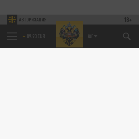
18+
АВТОРИЗАЦИЯ
89.93 EUR
ЮГ