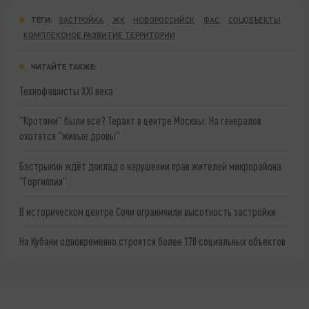
ТЕГИ:
ЗАСТРОЙКА
ЖК
НОВОРОССИЙСК
ФАС
СОЦОБЪЕКТЫ
КОМПЛЕКСНОЕ РАЗВИТИЕ ТЕРРИТОРИИ
ЧИТАЙТЕ ТАКЖЕ:
Технофашисты XXI века
"Кротами" были все? Теракт в центре Москвы: На генералов
охотятся "живые дроны"
Бастрыкин ждёт доклад о нарушении прав жителей микрорайона
"Горгиппия"
В историческом центре Сочи ограничили высотность застройки
На Кубани одновременно строятся более 170 социальных объектов