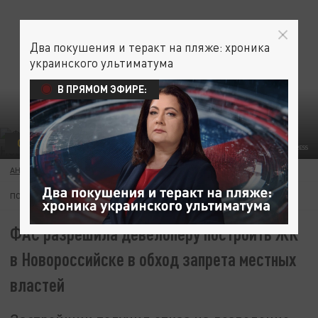
Два покушения и теракт на пляже: хроника
украинского ультиматума
В ПРЯМОМ ЭФИРЕ:
ОБЩЕСТВО
ФОТО: ALEXANDER LEGKY/GLOBALLOOKPRESS
АНТОН ВОЛОЩЕНКО
08 НОЯБРЯ 10:03
ПОДПИШИТЕСЬ:
ФАС разрешила девелоперу построить ЖК
в Новороссийске в обход запрета местных
властей