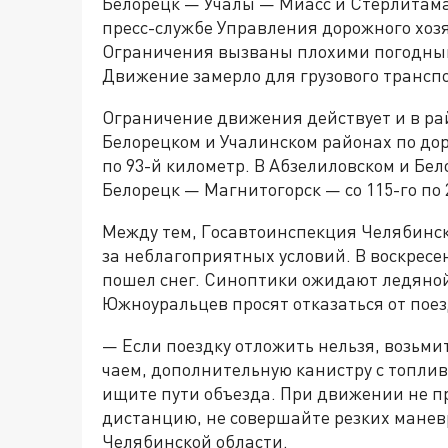
Белорецк — Учалы — Миасс и Стерлитама
пресс-службе Управления дорожного хоз
Ограничения вызваны плохими погодными
Движение замерло для грузового транспо
Ограничение движения действует и в рай
Белорецком и Учалинском районах по дор
по 93-й километр. В Абзелиловском и Бе
Белорецк — Магнитогорск — со 115-го по 
Между тем, Госавтоинспекция Челябинск
за неблагоприятных условий. В воскресен
пошел снег. Синоптики ожидают ледяной 
Южноуральцев просят отказаться от поез
— Если поездку отложить нельзя, возьмит
чаем, дополнительную канистру с топлив
ищите пути объезда. При движении не 
дистанцию, не совершайте резких манев
Челябинской области.