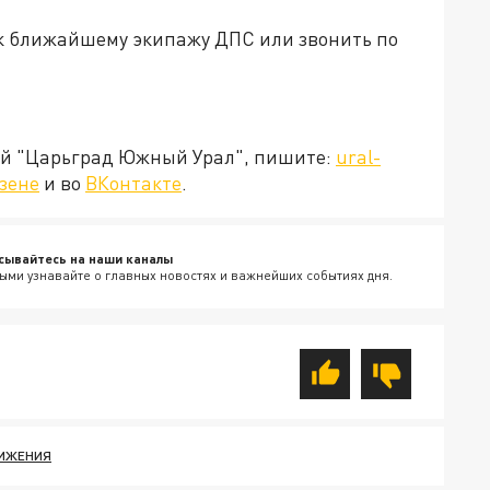
 к ближайшему экипажу ДПС или звонить по
ией "Царьград Южный Урал", пишите:
ural-
зене
и во
ВКонтакте
.
сывайтесь на наши каналы
ыми узнавайте о главных новостях и важнейших событиях дня.
ВИЖЕНИЯ