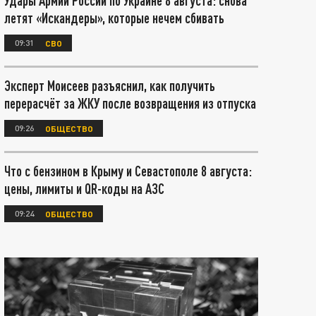
Удары Армии России по Украине 8 августа: снова
летят «Искандеры», которые нечем сбивать
09:31
СВО
Эксперт Моисеев разъяснил, как получить
перерасчёт за ЖКУ после возвращения из отпуска
09:26
ОБЩЕСТВО
Что с бензином в Крыму и Севастополе 8 августа:
цены, лимиты и QR-коды на АЗС
09:24
ОБЩЕСТВО