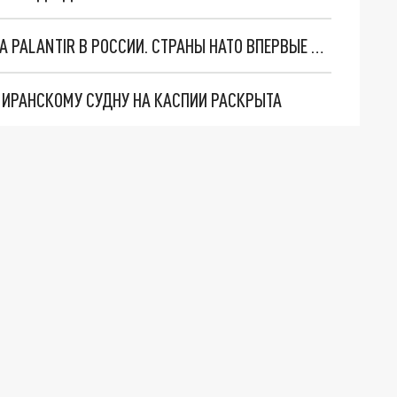
"ОЧЕНЬ ПЛОХИЕ НОВОСТИ": БОЛЬШАЯ ОШИБКА PALANTIR В РОССИИ. СТРАНЫ НАТО ВПЕРВЫЕ ЗА СВО ОСТАНОВИЛИ ПОСТАВКИ ОРУЖИЯ. ВСУ ТЕРЯЮТ ПРИГРАНИЧЬЕ?
О ИРАНСКОМУ СУДНУ НА КАСПИИ РАСКРЫТА