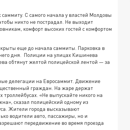
к саммиту. С самого начала у властей Молдовы
 чтобы никто не пострадал. Не выходит
овникам, комфорт высоких гостей с комфортом
екрыты еще до начала саммиты. Парковка в
шнего дня. Полиции на улицах Кишинева
ва обтянут желтой полицейской лентой — за
ые делегации на Евросаммит. Движение
бщественный граждан. На жаре держат
 троллейбусах. «Не выпускайте никого на
 окна», сказал полицейский одному из
уса. Жители города высказывают
ько водители авто, пассажиры, но и
разрешают передвижение во время проезда