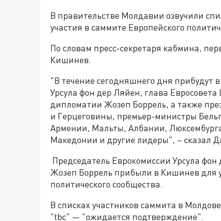
В правительстве Молдавии озвучили спи
участия в саммите Европейского политич
По словам пресс-секретаря кабмина, пе
Кишинев.
"В течение сегодняшнего дня прибудут 
Урсула фон дер Ляйен, глава Евросовет
дипломатии Жозеп Боррель, а также пр
и Герцеговины, премьер-министры Бельг
Армении, Мальты, Албании, Люксембург
Македонии и другие лидеры", – сказал Д
Председатель Еврокомиссии Урсула фон 
Жозеп Боррель прибыли в Кишинев для у
политического сообщества.
В списках участников саммита в Молдов
"tbc" — "ожидается подтверждение".