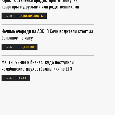
Юрист Остапенко предостерег от покупки
квартиры с друзьями или родственниками
17:38
НЕДВИЖИМОСТЬ
Ночные очереди на АЗС: В Сочи водители стоят за
бензином по часу
17:37
ОБЩЕСТВО
Мечты, химия и бизнес: куда поступили
челябинские двухсотбалльники по ЕГЭ
17:30
НАУКА