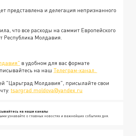
дет представлена и делегация непризнанного
ла, что все расходы на саммит Европейского
ет Республика Молдавия.
лдавия"
в удобном для вас формате
дписывайтесь на наш
Телеграм-канал.
ией "Царьград Молдавия", присылайте свои
чту:
tsargrad.moldova@yandex.ru
сывайтесь на наши каналы
ыми узнавайте о главных новостях и важнейших событиях дня.