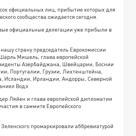
сок официальных лиц, прибытие которых для
еского сообщества ожидается сегодня.
рвые официальные делегации уже прибыли в
в нашу страну председатель Еврокомиссии
а Шарль Мишель, глава европейской
езиденты Азербайджана, Швейцарии, Боснии
ии, Португалии, Грузии, Лихтенштейна,
а, Исландии, Ирландии, Андорры, Северной
аниел Водэ.
дер Ляйен и глава европейской дипломатии
частия в саммите Европейского
е Зеленского промаркировали аббревиатурой