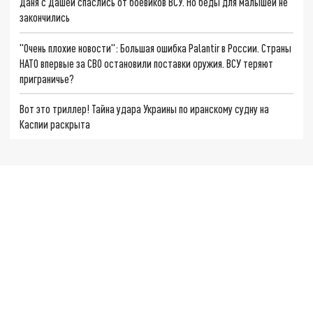
Даня с Дашей спаслись от боевиков ВСУ. Но беды для малышей не
закончились
"Очень плохие новости": Большая ошибка Palantir в России. Страны
НАТО впервые за СВО остановили поставки оружия. ВСУ теряют
приграничье?
Вот это триллер! Тайна удара Украины по иранскому судну на
Каспии раскрыта