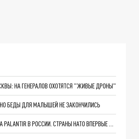
ОСКВЫ: НА ГЕНЕРАЛОВ ОХОТЯТСЯ "ЖИВЫЕ ДРОНЫ"
. НО БЕДЫ ДЛЯ МАЛЫШЕЙ НЕ ЗАКОНЧИЛИСЬ
"ОЧЕНЬ ПЛОХИЕ НОВОСТИ": БОЛЬШАЯ ОШИБКА PALANTIR В РОССИИ. СТРАНЫ НАТО ВПЕРВЫЕ ЗА СВО ОСТАНОВИЛИ ПОСТАВКИ ОРУЖИЯ. ВСУ ТЕРЯЮТ ПРИГРАНИЧЬЕ?