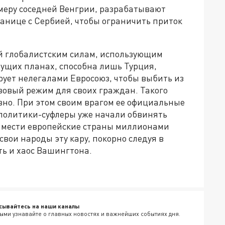
имеру соседней Венгрии, разрабатывают
анице с Сербией, чтобы ограничить приток
ый глобалистским силам, использующим
ущих планах, способна лишь Турция,
рует нелегалами Евросоюз, чтобы выбить из
зовый режим для своих граждан. Такого
но. При этом своим врагом ее официальные
 политики-суфлеры уже начали обвинять
ва мести европейские страны миллионами
свои народы эту кару, покорно следуя в
ть и хаос Вашингтона.
сывайтесь на наши каналы
ыми узнавайте о главных новостях и важнейших событиях дня.