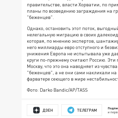
правительстве, власти Хорватии, по пр
планы по возведению заграждения на гр
"беженцев".
Однако, остановить этот поток, выгодн
нелегальную миграцию в своих далекоид
которая, по мнению экспертов, шантажи
него миллиарды евро отступного и безви
унижения Европа не испытывала уже дав
круги по-прежнему считают Россию. Эти
Москву, что это она наводняет из чувст
"беженцев", а не они сами накликали на 
фарватере сеющего в мире нестабильнос
Фото: Darko Bandic/AP/TASS
Подпи
ДЗЕН
ТЕЛЕГРАМ
и перв