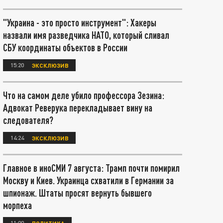
"Украина - это просто инструмент": Хакеры
назвали имя разведчика НАТО, который сливал
СБУ координаты объектов в России
15:20
ЭКСКЛЮЗИВ
Что на самом деле убило профессора Зезина:
Адвокат Реверука перекладывает вину на
следователя?
14:24
ЭКСКЛЮЗИВ
Главное в иноСМИ 7 августа: Трамп почти помирил
Москву и Киев. Украинца схватили в Германии за
шпионаж. Штаты просят вернуть бывшего
морпеха
11:00
ПОЛИТИКА