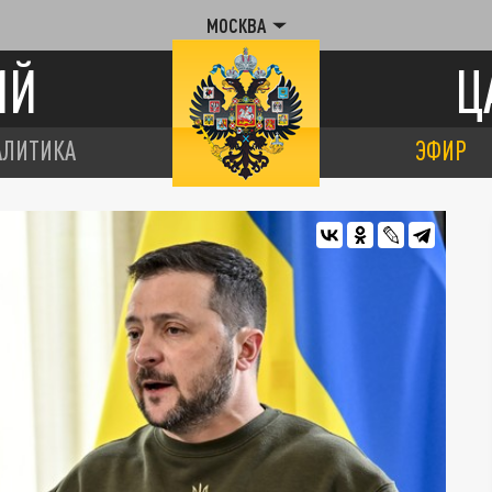
МОСКВА
ИЙ
Ц
АЛИТИКА
ЭФИР