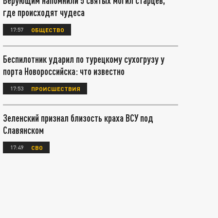
Верующим напомнили 5 святых могил старцев,
где происходят чудеса
17:57
ОБЩЕСТВО
Беспилотник ударил по турецкому сухогрузу у
порта Новороссийска: что известно
17:53
ПРОИСШЕСТВИЯ
Зеленский признал близость краха ВСУ под
Славянском
17:49
СВО