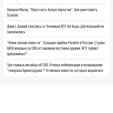
Оплеуха Маску. "Пора снять белые перчатки": Как уничтожить
Starlink
Даня с Дашей спаслись от боевиков ВСУ. Но беды для малышей не
закончились
"Очень плохие новости": Большая ошибка Palantir в России. Страны
НАТО впервые за СВО остановили поставки оружия. ВСУ теряют
приграничье?
Три главных инсайда об СВО. Отмена мобилизации и возвращение
"генерала Армагеддона"? Отличные новости, которые ждали все