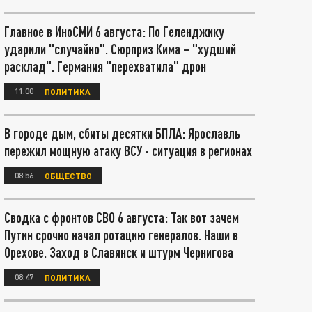
Главное в ИноСМИ 6 августа: По Геленджику
ударили "случайно". Сюрприз Кима – "худший
расклад". Германия "перехватила" дрон
11:00
ПОЛИТИКА
В городе дым, сбиты десятки БПЛА: Ярославль
пережил мощную атаку ВСУ - ситуация в регионах
08:56
ОБЩЕСТВО
Сводка с фронтов СВО 6 августа: Так вот зачем
Путин срочно начал ротацию генералов. Наши в
Орехове. Заход в Славянск и штурм Чернигова
08:47
ПОЛИТИКА