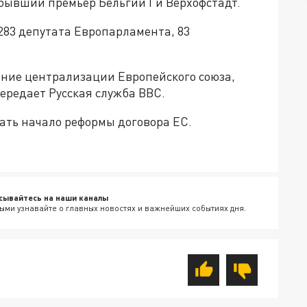
бывший премьер Бельгии Ги Верхофстадт.
283 депутата Европарламента, 83
ние централизации Европейского союза,
ередает Русская служба ВВС.
ть начало реформы договора ЕС.
сывайтесь на наши каналы
ыми узнавайте о главных новостях и важнейших событиях дня.