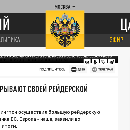
МОСКВА
ИЙ
Ц
АЛИТИКА
ЭФИР
LDS - POOL VIA CNP/KEYSTONE PRESS AGENCY/GLOBALLOOKPRESS
ПОДПИШИТЕСЬ:
СКРЫВАЮТ СВОЕЙ РЕЙДЕРСКОЙ
шингтон осуществил большую рейдерскую
нка ЕС. Европа - наша, заявили во
 итоги.