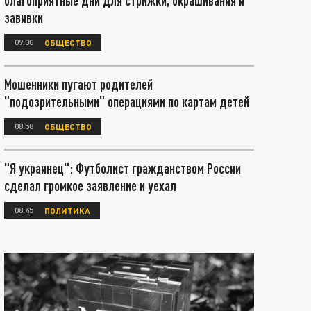
благоприятные дни для стрижки, окрашивания и
завивки
09:00
ОБЩЕСТВО
Мошенники пугают родителей
"подозрительными" операциями по картам детей
08:58
ОБЩЕСТВО
"Я украинец": Футболист гражданством России
сделал громкое заявление и уехал
08:45
ПОЛИТИКА