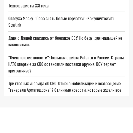
Технофашисты XXI века
Оплеуха Маску. "Пора снять белые перчатки": Как уничтожить
Starlink
Даня с Дашей спаслись от боевиков ВСУ. Но беды для малышей не
закончились
"Очень плохие новости": Большая ошибка Palantir в России. Страны
НАТО впервые за СВО остановили поставки оружия. ВСУ теряют
приграничье?
Три главных инсайда об СВО. Отмена мобилизации и возвращение
"генерала Армагеддона"? Отличные новости, которые ждали все