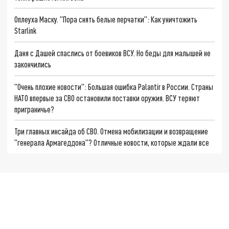
Оплеуха Маску. "Пора снять белые перчатки": Как уничтожить
Starlink
Даня с Дашей спаслись от боевиков ВСУ. Но беды для малышей не
закончились
"Очень плохие новости": Большая ошибка Palantir в России. Страны
НАТО впервые за СВО остановили поставки оружия. ВСУ теряют
приграничье?
Три главных инсайда об СВО. Отмена мобилизации и возвращение
"генерала Армагеддона"? Отличные новости, которые ждали все