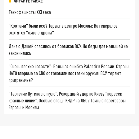
ЧИТАЙТЕ ТАКЖЕ:
Технофашисты XXI века
"Кротами" были все? Теракт в центре Москвы: На генералов
охотятся "живые дроны"
Даня с Дашей спаслись от боевиков ВСУ. Но беды для малышей не
закончились
"Очень плохие новости": Большая ошибка Palantir в России. Страны
НАТО впервые за СВО остановили поставки оружия. ВСУ теряют
приграничье?
"Терпение Путина лопнуло". Рекордный удар по Киеву "пересёк
красные линии". Особые спецы КНДР на ЛБС? Тайные переговоры
Европы и Москвы