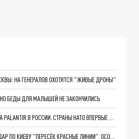
ОСКВЫ: НА ГЕНЕРАЛОВ ОХОТЯТСЯ "ЖИВЫЕ ДРОНЫ"
. НО БЕДЫ ДЛЯ МАЛЫШЕЙ НЕ ЗАКОНЧИЛИСЬ
"ОЧЕНЬ ПЛОХИЕ НОВОСТИ": БОЛЬШАЯ ОШИБКА PALANTIR В РОССИИ. СТРАНЫ НАТО ВПЕРВЫЕ ЗА СВО ОСТАНОВИЛИ ПОСТАВКИ ОРУЖИЯ. ВСУ ТЕРЯЮТ ПРИГРАНИЧЬЕ?
"ТЕРПЕНИЕ ПУТИНА ЛОПНУЛО". РЕКОРДНЫЙ УДАР ПО КИЕВУ "ПЕРЕСЁК КРАСНЫЕ ЛИНИИ". ОСОБЫЕ СПЕЦЫ КНДР НА ЛБС? ТАЙНЫЕ ПЕРЕГОВОРЫ ЕВРОПЫ И МОСКВЫ