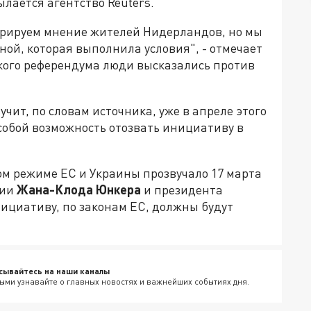
ылается агентство Reuters.
норируем мнение жителей Нидерландов, но мы
ой, которая выполнила условия", - отмечает
кого референдума люди высказались против
чит, по словам источника, уже в апреле этого
 собой возможность отозвать инициативу в
ом режиме ЕС и Украины прозвучало 17 марта
сии
Жана-Клода Юнкера
и президента
нициативу, по законам ЕС, должны будут
сывайтесь на наши каналы
ыми узнавайте о главных новостях и важнейших событиях дня.