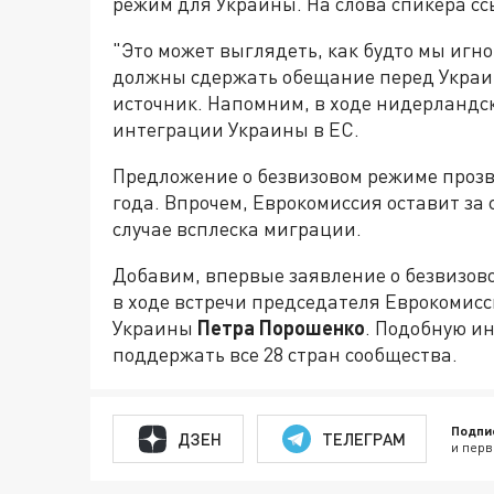
режим для Украины. На слова спикера сс
"Это может выглядеть, как будто мы иг
должны сдержать обещание перед Украин
источник. Напомним, в ходе нидерландс
интеграции Украины в ЕС.
Предложение о безвизовом режиме прозву
года. Впрочем, Еврокомиссия оставит за
случае всплеска миграции.
Добавим, впервые заявление о безвизов
в ходе встречи председателя Еврокомис
Украины
Петра Порошенко
. Подобную и
поддержать все 28 стран сообщества.
Подпи
ДЗЕН
ТЕЛЕГРАМ
и перв