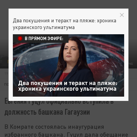
Два покушения и теракт на пляже: хроника
украинского ультиматума
В ПРЯМОМ ЭФИРЕ:
ПОЛИТИКА
ЦАРЬГРАД
19 ИЮЛЯ 21:05
ПОДПИШИТЕСЬ:
Евгения Гуцул официально вступила в
должность башкана Гагаузии
В Комрате состоялась инаугурация
избранного башкана. Гуцул дала обещание