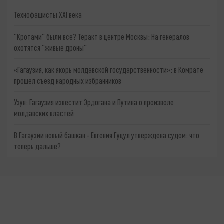
Технофашисты XXI века
"Кротами" были все? Теракт в центре Москвы: На генералов
охотятся "живые дроны"
«Гагаузия, как якорь молдавской государственности»: в Комрате
прошел съезд народных избранников
Узун: Гагаузия известит Эрдогана и Путина о произволе
молдавских властей
В Гагаузии новый башкан - Евгения Гуцул утверждена судом: что
теперь дальше?