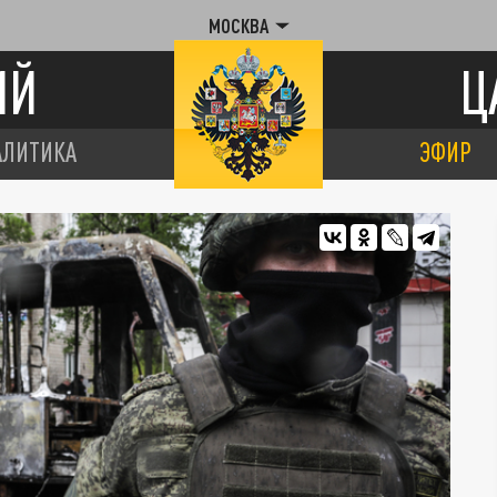
МОСКВА
ИЙ
Ц
АЛИТИКА
ЭФИР