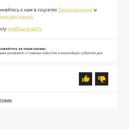
няйтесь к нам в соцсетях
Одноклассники
и
елеграм-канал
.
очту
mo@tsargrad.tv
сывайтесь на наши каналы
ыми узнавайте о главных новостях и важнейших событиях дня.
ИГОЖИН