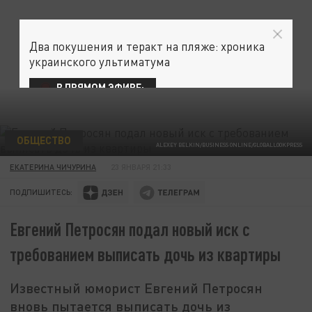
Два покушения и теракт на пляже: хроника
украинского ультиматума
В ПРЯМОМ ЭФИРЕ:
ОБЩЕСТВО
ALEXEY BELKIN/BUSINESS ONLINE/GLOBALLOOKPRESS
ЕКАТЕРИНА ЧИЧУРИНА
23 ЯНВАРЯ 21:33
ПОДПИШИТЕСЬ:
Евгений Петросян подал новый иск с
требованием выписать дочь из квартиры
Известный юморист Евгений Петросян
вновь пытается выписать дочь из