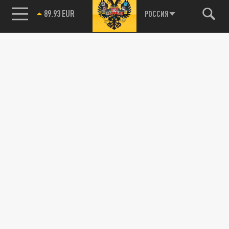
89.93 EUR
РОССИЯ
115093, г. Москва, переулок Партийный,
д.1, к.57, стр.3, эт.1, пом.I, ком.45
Тел.:
+7 (495) 374-77-73
info@tsargrad.tv
Адрес для пресс-релизов
press@tsargrad.tv