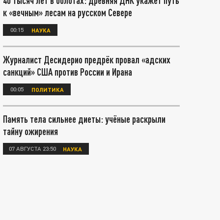
40 тысяч лет в болотах: древняя ДНК укажет путь
к «вечным» лесам на русском Севере
00:15
НАУКА
Журналист Десидерио предрёк провал «адских
санкций» США против России и Ирана
00:05
ПОЛИТИКА
Память тела сильнее диеты: учёные раскрыли
тайну ожирения
07 АВГУСТА 23:50
НАУКА