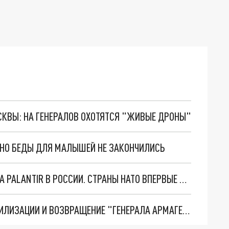
ОСКВЫ: НА ГЕНЕРАЛОВ ОХОТЯТСЯ "ЖИВЫЕ ДРОНЫ"
. НО БЕДЫ ДЛЯ МАЛЫШЕЙ НЕ ЗАКОНЧИЛИСЬ
"ОЧЕНЬ ПЛОХИЕ НОВОСТИ": БОЛЬШАЯ ОШИБКА PALANTIR В РОССИИ. СТРАНЫ НАТО ВПЕРВЫЕ ЗА СВО ОСТАНОВИЛИ ПОСТАВКИ ОРУЖИЯ. ВСУ ТЕРЯЮТ ПРИГРАНИЧЬЕ?
ТРИ ГЛАВНЫХ ИНСАЙДА ОБ СВО. ОТМЕНА МОБИЛИЗАЦИИ И ВОЗВРАЩЕНИЕ "ГЕНЕРАЛА АРМАГЕДДОНА"? ОТЛИЧНЫЕ НОВОСТИ, КОТОРЫЕ ЖДАЛИ ВСЕ