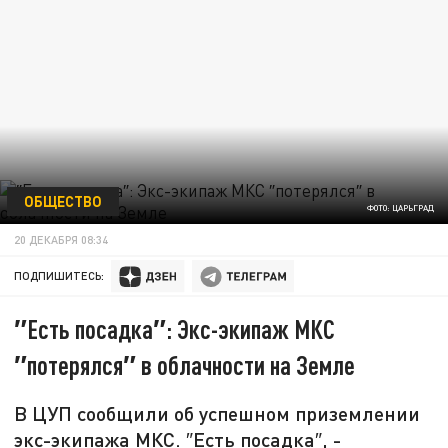
ОБЩЕСТВО
ФОТО: ЦАРЬГРАД
20 ДЕКАБРЯ 08:34
ПОДПИШИТЕСЬ:
″Есть посадка″: Экс-экипаж МКС
″потерялся″ в облачности на Земле
В ЦУП сообщили об успешном приземлении
экс-экипажа МКС. ″Есть посадка″, -