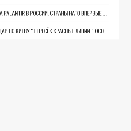
"ОЧЕНЬ ПЛОХИЕ НОВОСТИ": БОЛЬШАЯ ОШИБКА PALANTIR В РОССИИ. СТРАНЫ НАТО ВПЕРВЫЕ ЗА СВО ОСТАНОВИЛИ ПОСТАВКИ ОРУЖИЯ. ВСУ ТЕРЯЮТ ПРИГРАНИЧЬЕ?
"ТЕРПЕНИЕ ПУТИНА ЛОПНУЛО". РЕКОРДНЫЙ УДАР ПО КИЕВУ "ПЕРЕСЁК КРАСНЫЕ ЛИНИИ". ОСОБЫЕ СПЕЦЫ КНДР НА ЛБС? ТАЙНЫЕ ПЕРЕГОВОРЫ ЕВРОПЫ И МОСКВЫ