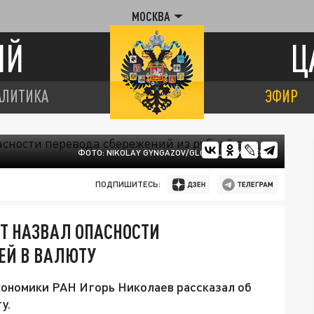
МОСКВА
ИЙ
Ц
АЛИТИКА
ЭФИР
ФОТО: NIKOLAY GYNGAZOV/GLOBALLOOKPRESS
ПОДПИШИТЕСЬ:
Т НАЗВАЛ ОПАСНОСТИ
ЕЙ В ВАЛЮТУ
кономики РАН Игорь Николаев рассказал об
у.