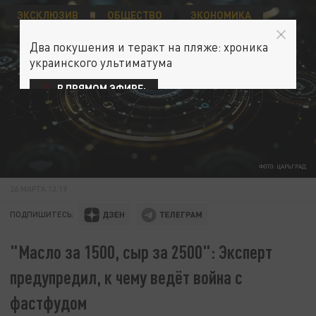
ЭКСКЛЮЗИВ
ОБЩЕСТВО
ЭКОНОМИКА
Два покушения и теракт на пляже: хроника
украинского ультиматума
В ПРЯМОМ ЭФИРЕ:
ФОТО: ЦАРЬГРАД
26 МАРТА 13:19
ПОДПИШИТЕСЬ:
"Масло за 1500, сыр за 2500": Эксперт
предупредил, к чему ведёт война с
фастфудом