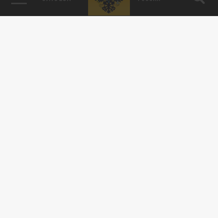
115093, г. Москва, переулок Партийный,
д.1, к.57, стр.3, эт.1, пом.I, ком.45
Тел.:
+7 (495) 374-77-73
info@tsargrad.tv
Адрес для пресс-релизов
press@tsargrad.tv
Средство массовой информации сетевое издание