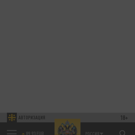
18+
АВТОРИЗАЦИЯ
89.93 EUR
РОССИЯ