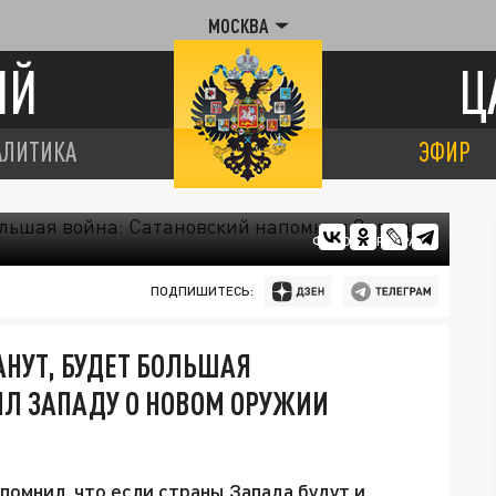
МОСКВА
ИЙ
Ц
АЛИТИКА
ЭФИР
ФОТО: ЦАРЬГРАД
ПОДПИШИТЕСЬ:
АНУТ, БУДЕТ БОЛЬШАЯ
ИЛ ЗАПАДУ О НОВОМ ОРУЖИИ
помнил, что если страны Запада будут и