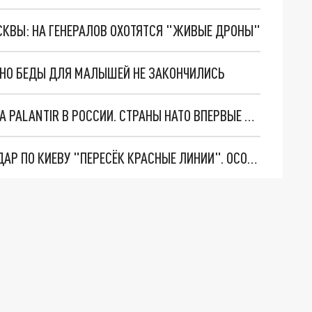
ОСКВЫ: НА ГЕНЕРАЛОВ ОХОТЯТСЯ "ЖИВЫЕ ДРОНЫ"
. НО БЕДЫ ДЛЯ МАЛЫШЕЙ НЕ ЗАКОНЧИЛИСЬ
"ОЧЕНЬ ПЛОХИЕ НОВОСТИ": БОЛЬШАЯ ОШИБКА PALANTIR В РОССИИ. СТРАНЫ НАТО ВПЕРВЫЕ ЗА СВО ОСТАНОВИЛИ ПОСТАВКИ ОРУЖИЯ. ВСУ ТЕРЯЮТ ПРИГРАНИЧЬЕ?
"ТЕРПЕНИЕ ПУТИНА ЛОПНУЛО". РЕКОРДНЫЙ УДАР ПО КИЕВУ "ПЕРЕСЁК КРАСНЫЕ ЛИНИИ". ОСОБЫЕ СПЕЦЫ КНДР НА ЛБС? ТАЙНЫЕ ПЕРЕГОВОРЫ ЕВРОПЫ И МОСКВЫ