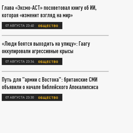
Глава «Эксмо-АСТ» посоветовал книгу об ИИ,
которая «изменит взгляд на мир»
07 АВГУСТА 23:40
ОБЩЕСТВО
«Люди боятся выходить на улицу»: Гаагу
оккупировали агрессивные крысы
07 АВГУСТА 23:34
ОБЩЕСТВО
Путь для "армии с Востока": британские СМИ
объявили о начале библейского Апокалипсиса
07 АВГУСТА 23:30
ОБЩЕСТВО