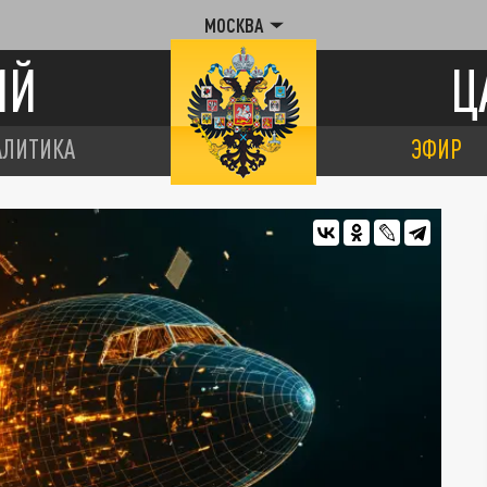
МОСКВА
ИЙ
Ц
АЛИТИКА
ЭФИР