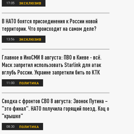
17:05
ЭКСКЛЮЗИВ
В НАТО боятся присоединения к России новой
территории. Что происходит на самом деле?
13:56
ЭКСКЛЮЗИВ
Главное в ИноСМИ 8 августа: ПВО в Киеве - всё.
Маск запретил использовать Starlink для атак
вглубь России. Украине запретили бить по КТК
11:00
ПОЛИТИКА
Сводка с фронтов СВО 8 августа: Звонок Путина –
"это финал". НАТО получила горящий поезд. Коц о
"крышке"
08:30
ПОЛИТИКА