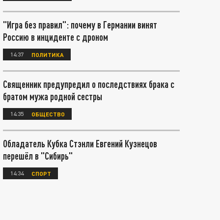
"Игра без правил": почему в Германии винят
Россию в инциденте с дроном
14:37
ПОЛИТИКА
Священник предупредил о последствиях брака с
братом мужа родной сестры
14:35
ОБЩЕСТВО
Обладатель Кубка Стэнли Евгений Кузнецов
перешёл в "Сибирь"
14:34
СПОРТ