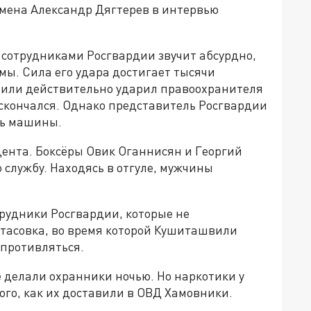
смена Александр Дягтерев в интервью
с сотрудниками Росгвардии звучит абсурдно,
мы. Сила его удара достигает тысячи
вили действительно ударил правоохранителя
и скончался. Однако представитель Росгвардии
ль машины.
ента. Боксёры Овик Оганнисян и Георгий
службу. Находясь в отгуле, мужчины
рудники Росгвардии, которые не
отасовка, во время которой Кушиташвили
опротивляться.
е делали охранники ночью. Но наркотики у
ого, как их доставили в ОВД Хамовники.