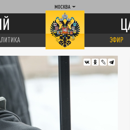
МОСКВА
ИЙ
Ц
АЛИТИКА
ЭФИР