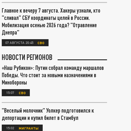
Главное к вечеру 7 августа. Хакеры узнали, кто
"сливал" СБУ координаты целей в России.
Мобилизация осенью 2026 года? "Отравление
Днепра"
07 АВГУСТА 20:45
СВО
НОВОСТИ РЕГИОНОВ
«Наш Рубикон»: Путин собрал команду маршалов
Победы. Что стоит за новыми назначениями в
Минобороны
15:07
СВО
"Веселый молочник" Уолкер подготовился к
депортации и купил билет в Стамбул
15:02
МИГРАНТЫ