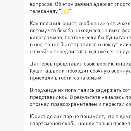
вопросов. Об этом заявил адвокат спорт
телеканалу "
360
".
Как пояснил юрист, сообщение о стычке 
потому что боксёр находился на пике фор
килограммов, поэтому если бы Кушиташ
в нос, то тот бы отправился в нокаут ил
спокойно передвигался и даже сел за ру
Дягтерев представил свою версию инцид
Кушиташвили проходят срочную военную 
приехали в гости к знакомым.
В подъезде их попытались задержать сот
представились. В результате началась п
опознал правоохранителей и перестал с
Юрист до сих пор не понимает, что в дом
спортсменов якобы нашли только после т