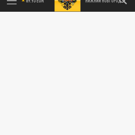
89.93 EUR
НИЖНИЙ НОВГОРОД
115093, г. Москва, переулок Партийный,
д.1, к.57, стр.3, эт.1, пом.I, ком.45
Тел.:
+7 (495) 374-77-73
info@tsargrad.tv
Адрес для пресс-релизов
press@tsargrad.tv
Средство массовой информации сетевое издание