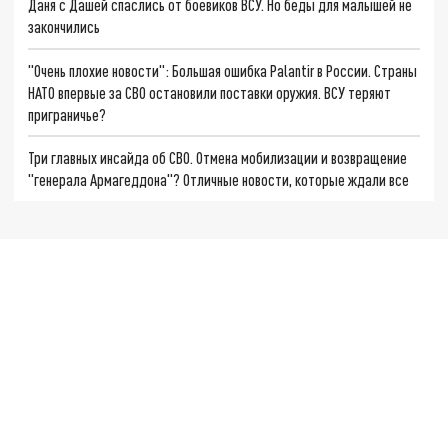
Даня с Дашей спаслись от боевиков ВСУ. Но беды для малышей не
закончились
"Очень плохие новости": Большая ошибка Palantir в России. Страны
НАТО впервые за СВО остановили поставки оружия. ВСУ теряют
приграничье?
Три главных инсайда об СВО. Отмена мобилизации и возвращение
"генерала Армагеддона"? Отличные новости, которые ждали все