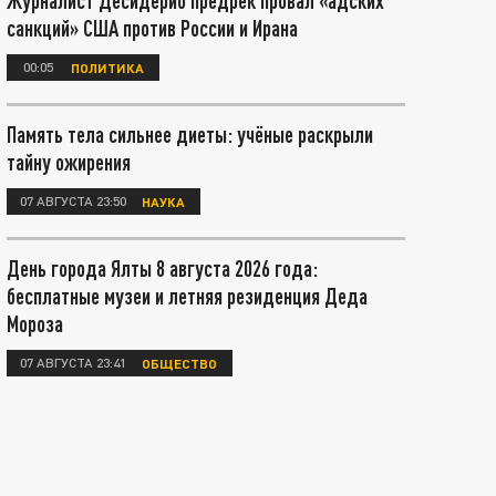
Журналист Десидерио предрёк провал «адских
санкций» США против России и Ирана
00:05
ПОЛИТИКА
Память тела сильнее диеты: учёные раскрыли
тайну ожирения
07 АВГУСТА 23:50
НАУКА
День города Ялты 8 августа 2026 года:
бесплатные музеи и летняя резиденция Деда
Мороза
07 АВГУСТА 23:41
ОБЩЕСТВО