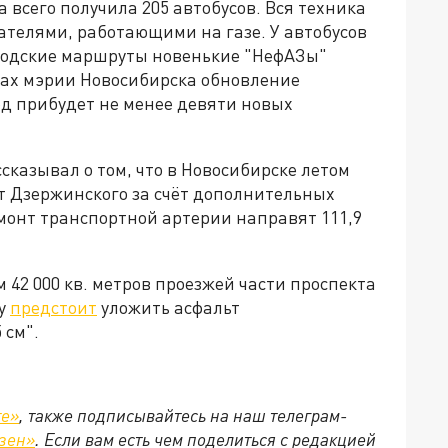
 всего получила 205 автобусов. Вся техника
ателями, работающими на газе. У автобусов
ородские маршруты новенькие "НефАЗы"
нах мэрии Новосибирска обновление
род прибудет не менее девяти новых
сказывал о том, что в Новосибирске летом
т Дзержинского за счёт дополнительных
монт транспортной артерии направят 111,9
42 000 кв. метров проезжей части проспекта
му
предстоит
уложить асфальт
 см".
те»
, также подписывайтесь на наш телеграм-
зен»
. Если вам есть чем поделиться с редакцией