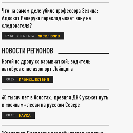
Что на самом деле убило профессора Зезина:
Адвокат Реверука перекладывает вину на
следователя?
07 АВГУСТА 14:24
ЭКСКЛЮЗИВ
НОВОСТИ РЕГИОНОВ
Ногой по дрону со взрывчаткой: водитель
автобуса спас аэропорт Лейпцига
00:27
ПРОИСШЕСТВИЯ
40 тысяч лет в болотах: древняя ДНК укажет путь
к «вечным» лесам на русском Севере
00:15
НАУКА