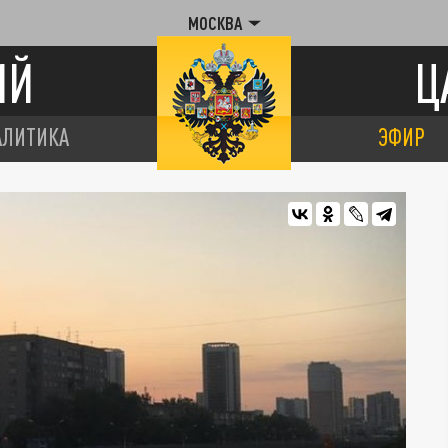
МОСКВА
ИЙ
Ц
АЛИТИКА
ЭФИР