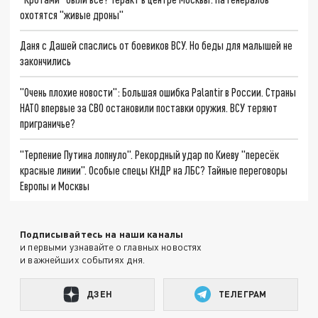
охотятся "живые дроны"
Даня с Дашей спаслись от боевиков ВСУ. Но беды для малышей не
закончились
"Очень плохие новости": Большая ошибка Palantir в России. Страны
НАТО впервые за СВО остановили поставки оружия. ВСУ теряют
приграничье?
"Терпение Путина лопнуло". Рекордный удар по Киеву "пересёк
красные линии". Особые спецы КНДР на ЛБС? Тайные переговоры
Европы и Москвы
Подписывайтесь на наши каналы
и первыми узнавайте о главных новостях
и важнейших событиях дня.
ДЗЕН
ТЕЛЕГРАМ