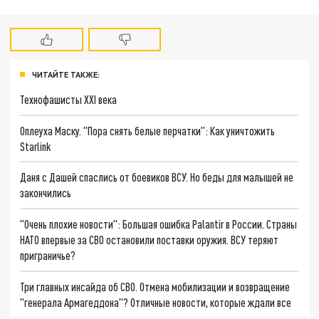
ЧИТАЙТЕ ТАКЖЕ:
Технофашисты XXI века
Оплеуха Маску. "Пора снять белые перчатки": Как уничтожить
Starlink
Даня с Дашей спаслись от боевиков ВСУ. Но беды для малышей не
закончились
"Очень плохие новости": Большая ошибка Palantir в России. Страны
НАТО впервые за СВО остановили поставки оружия. ВСУ теряют
приграничье?
Три главных инсайда об СВО. Отмена мобилизации и возвращение
"генерала Армагеддона"? Отличные новости, которые ждали все