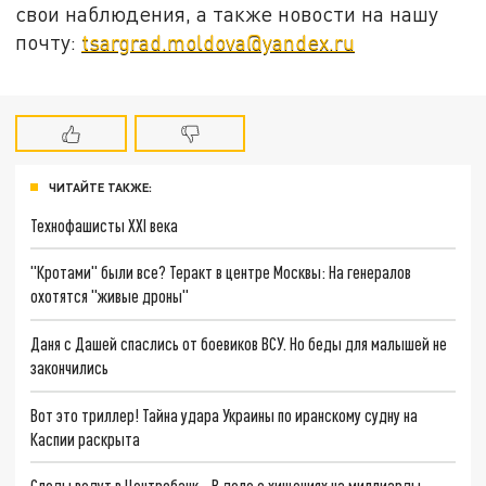
свои наблюдения, а также новости на нашу
почту:
tsargrad.moldova@yandex.ru
ЧИТАЙТЕ ТАКЖЕ:
Технофашисты XXI века
"Кротами" были все? Теракт в центре Москвы: На генералов
охотятся "живые дроны"
Даня с Дашей спаслись от боевиков ВСУ. Но беды для малышей не
закончились
Вот это триллер! Тайна удара Украины по иранскому судну на
Каспии раскрыта
Следы ведут в Центробанк… В деле о хищениях на миллиарды –