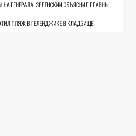
"МЫ ВАС ЗАСТАВИМ": ЖУТКИЕ ДЕТАЛИ ОХОТЫ НА ГЕНЕРАЛА. ЗЕЛЕНСКИЙ ОБЪЯСНИЛ ГЛАВНЫЙ СМЫСЛ ТЕРАКТА В ЦЕНТРЕ МОСКВЫ
АТИЛ ПЛЯЖ В ГЕЛЕНДЖИКЕ В КЛАДБИЩЕ