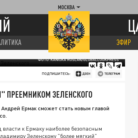
МОСКВА
ИЙ
Ц
АЛИТИКА
ЭФИР
ФОТО: KANIUKA RUSLAN/GLOBALLOOKPRESS
ПОДПИШИТЕСЬ:
" ПРЕЕМНИКОМ ЗЕЛЕНСКОГО
 Андрей Ермак сможет стать новым главой
co.
 власти к Ермаку наиболее безопасным
Владимиру Зеленскому "более мягкий"