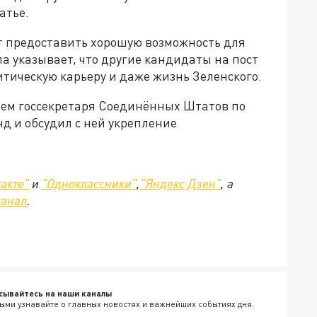
атье.
ут предоставить хорошую возможность для
а указывает, что другие кандидаты на пост
итическую карьеру и даже жизнь Зеленского.
елем госсекретаря Соединённых Штатов по
д и обсудил с ней укрепление
акте"
и
"Одноклассники"
,
"Яндекс Дзен"
, а
канал
.
сывайтесь на наши каналы
ыми узнавайте о главных новостях и важнейших событиях дня.