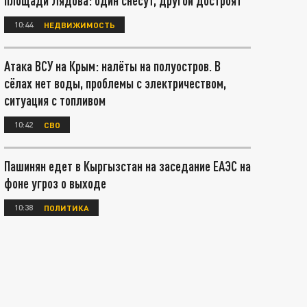
площади Лядова: один снесут, другой достроят
10:44
НЕДВИЖИМОСТЬ
Атака ВСУ на Крым: налёты на полуостров. В
сёлах нет воды, проблемы с электричеством,
ситуация с топливом
10:42
СВО
Пашинян едет в Кыргызстан на заседание ЕАЭС на
фоне угроз о выходе
10:38
ПОЛИТИКА