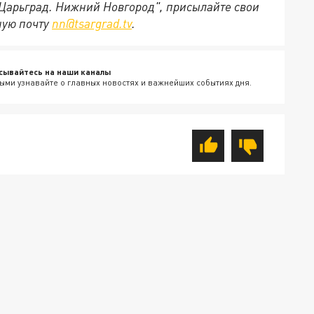
"Царьград. Нижний Новгород", присылайте свои
ную почту
nn@tsargrad.tv
.
сывайтесь на наши каналы
ыми узнавайте о главных новостях и важнейших событиях дня.