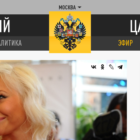
МОСКВА
ИЙ
Ц
АЛИТИКА
ЭФИР