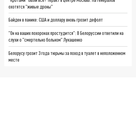
охотятся "живые дроны"
Байден в панике: США и доллару вновь грозит дефолт
"Он на ваших похоронах простудится": В Белоруссии ответили на
слухи о "смертельно больном" Лукашенко
Белорусу грозит 3 года тюрьмы за поход в туалет в неположенном
месте