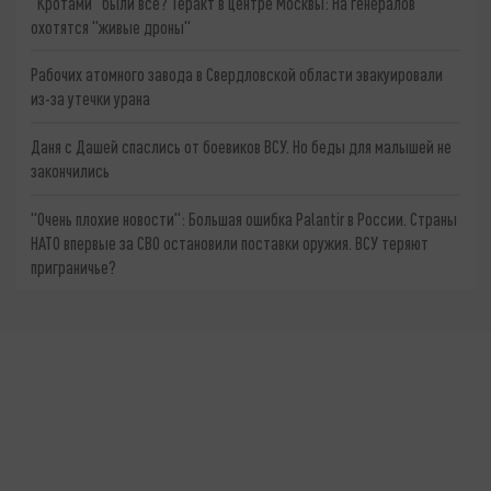
"Кротами" были все? Теракт в центре Москвы: На генералов
охотятся "живые дроны"
Рабочих атомного завода в Свердловской области эвакуировали
из-за утечки урана
Даня с Дашей спаслись от боевиков ВСУ. Но беды для малышей не
закончились
"Очень плохие новости": Большая ошибка Palantir в России. Страны
НАТО впервые за СВО остановили поставки оружия. ВСУ теряют
приграничье?