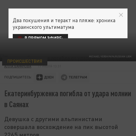
Два покушения и теракт на пляже: хроника
украинского ультиматума
В ПРЯМОМ ЭФИРЕ:
MICHAEL VERSHININ/RUSSIAN LOOK
ПРОИСШЕСТВИЯ
АЛЛА БАРАНОВА
17 ИЮЛЯ 13:31
ПОДПИШИТЕСЬ:
Екатеринбурженка погибла от удара молнии
в Саянах
Девушка с другими альпинистами
совершала восхождение на пик высотой
2265 метров