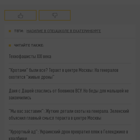
ТЕГИ:
НАСИЛИЕ В СПЕЦШКОЛЕ В ЕКАТЕРИНБУРГЕ
ЧИТАЙТЕ ТАКЖЕ:
Технофашисты XXI века
"Кротами" были все? Теракт в центре Москвы: На генералов
охотятся "живые дроны"
Даня с Дашей спаслись от боевиков ВСУ. Но беды для малышей не
закончились
"Мы вас заставим": Жуткие детали охоты на генерала. Зеленский
объяснил главный смысл теракта в центре Москвы
"Курортный ад": Украинский дрон превратил пляж в Геленджике в
кладбище