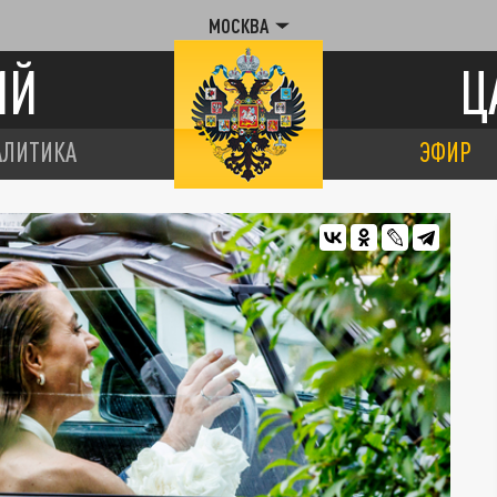
МОСКВА
ИЙ
Ц
АЛИТИКА
ЭФИР