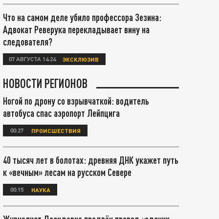
Что на самом деле убило профессора Зезина:
Адвокат Реверука перекладывает вину на
следователя?
07 АВГУСТА 14:24
ЭКСКЛЮЗИВ
НОВОСТИ РЕГИОНОВ
Ногой по дрону со взрывчаткой: водитель
автобуса спас аэропорт Лейпцига
00:27
ПРОИСШЕСТВИЯ
40 тысяч лет в болотах: древняя ДНК укажет путь
к «вечным» лесам на русском Севере
00:15
НАУКА