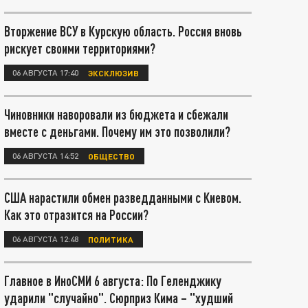
Вторжение ВСУ в Курскую область. Россия вновь
рискует своими территориями?
06 АВГУСТА 17:40
ЭКСКЛЮЗИВ
Чиновники наворовали из бюджета и сбежали
вместе с деньгами. Почему им это позволили?
06 АВГУСТА 14:52
ОБЩЕСТВО
США нарастили обмен разведданными с Киевом.
Как это отразится на России?
06 АВГУСТА 12:48
ПОЛИТИКА
Главное в ИноСМИ 6 августа: По Геленджику
ударили "случайно". Сюрприз Кима – "худший