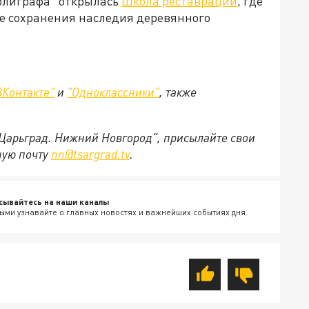
олиграфа" открылась
Школа реставрации
, где
ре сохранения наследия деревянного
ВКонтакте"
и
"Одноклассники"
,
также
"Царьград. Нижний Новгород", присылайте свои
ную почту
nn@tsargrad.tv
.
сывайтесь на наши каналы
ыми узнавайте о главных новостях и важнейших событиях дня.