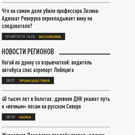
Что на самом деле убило профессора Зезина:
Адвокат Реверука перекладывает вину на
следователя?
07 АВГУСТА 14:24
ЭКСКЛЮЗИВ
НОВОСТИ РЕГИОНОВ
Ногой по дрону со взрывчаткой: водитель
автобуса спас аэропорт Лейпцига
00:27
ПРОИСШЕСТВИЯ
40 тысяч лет в болотах: древняя ДНК укажет путь
к «вечным» лесам на русском Севере
00:15
НАУКА