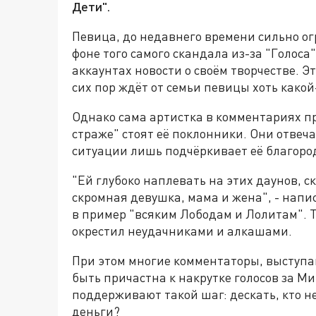
Дети".
Певица, до недавнего времени сильно ог
фоне того самого скандала из-за "Голоса
аккаунтах новости о своём творчестве. Э
сих пор ждёт от семьи певицы хоть какой
Однако сама артистка в комментариях пр
страже" стоят её поклонники. Они отвеч
ситуации лишь подчёркивает её благород
"Ей глубоко наплевать на этих даунов, с
скромная девушка, мама и жена", - напис
в пример "всяким Лободам и Лолитам". Те
окрестил неудачниками и алкашами.
При этом многие комментаторы, выступаю
быть причастна к накрутке голосов за Ми
поддерживают такой шаг: дескать, кто не
деньги?