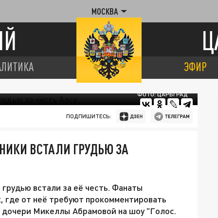
МОСКВА
ИЙ
Ц
АЛИТИКА
ЭФИР
ФОТО: ЦАРЬГРАД
ПОДПИШИТЕСЬ:
ННИКИ ВСТАЛИ ГРУДЬЮ ЗА
 грудью встали за её честь. Фанаты
х, где от неё требуют прокомментировать
у дочери Микеллы Абрамовой на шоу "Голос.