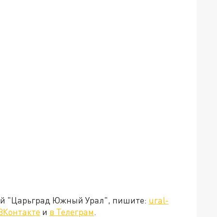
ией "Царьград Южный Урал", пишите:
ural-
ВКонтакте
и
в Телеграм
.