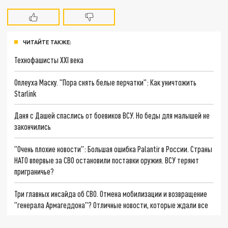
ЧИТАЙТЕ ТАКЖЕ:
Технофашисты XXI века
Оплеуха Маску. "Пора снять белые перчатки": Как уничтожить
Starlink
Даня с Дашей спаслись от боевиков ВСУ. Но беды для малышей не
закончились
"Очень плохие новости": Большая ошибка Palantir в России. Страны
НАТО впервые за СВО остановили поставки оружия. ВСУ теряют
приграничье?
Три главных инсайда об СВО. Отмена мобилизации и возвращение
"генерала Армагеддона"? Отличные новости, которые ждали все